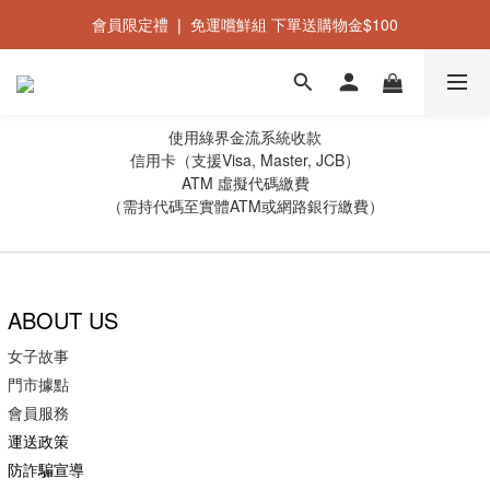
會員限定禮 ❘ 免運嚐鮮組 下單送購物金$100
新會員禮 ❘ 立即加入會員即贈$50購物金
新會員禮 ❘ 立即加入會員即贈$50購物金
使用綠界金流系統收款
信用卡（支援Visa, Master, JCB）
ATM 虛擬代碼繳費
（需持代碼至實體ATM或網路銀行繳費）
ABOUT US
女子故事
門市據點
會員服務
運送政策
防詐騙宣導