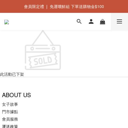
會員限定禮 ❘ 免運嚐鮮組 下單送購物金$100
新會員禮 ❘ 立即加入會員即贈$50購物金
新會員禮 ❘ 立即加入會員即贈$50購物金
此活動已下架
ABOUT US
女子故事
門市據點
會員服務
運送政策