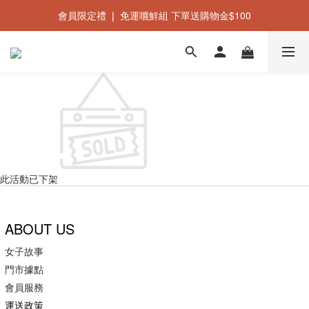
會員限定禮 ❘ 免運嚐鮮組 下單送購物金$100
新會員禮 ❘ 立即加入會員即贈$50購物金
新會員禮 ❘ 立即加入會員即贈$50購物金
此活動已下架
ABOUT US
女子故事
門市據點
會員服務
運送政策